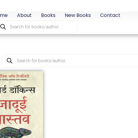
ome
About
Books
New Books
Contact
oducts
arch
Products
search