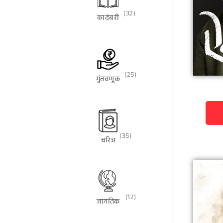
(32)
कादंबरी
(25)
गुंतवणूक
(35)
चरित्र
(12)
जागतिक