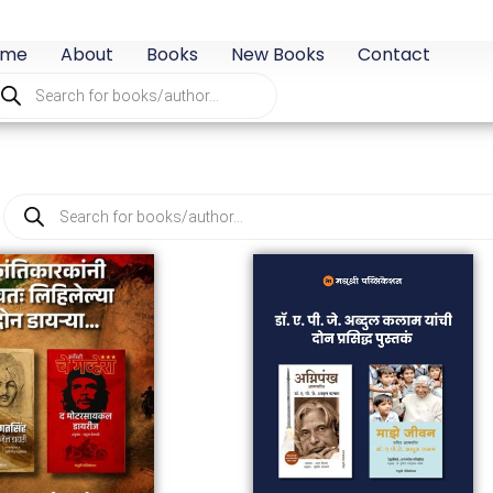
ome
About
Books
New Books
Contact
oducts
arch
Products
search