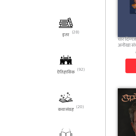
(28)
इतर
चार दिग्गज
अनोखा सं
(92)
ऐतिहासिक
(20)
कथासंग्रह