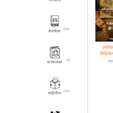
पालकत्व
(19)
बेस्टसेलर
क्रांति
लिहिलेल्
(9)
₹
6
मानसशास्त्र
(26)
माहितीपर