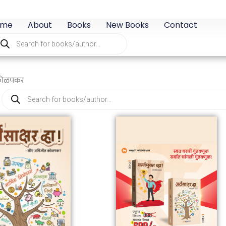
ome
About
Books
New Books
Contact
oducts
arch
कोळपकर
Products
search