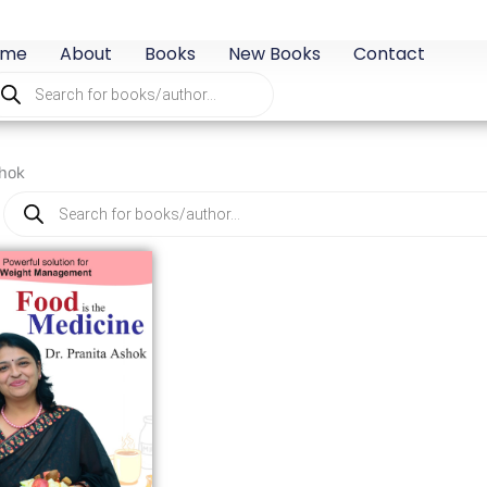
ome
About
Books
New Books
Contact
oducts
arch
shok
Products
search