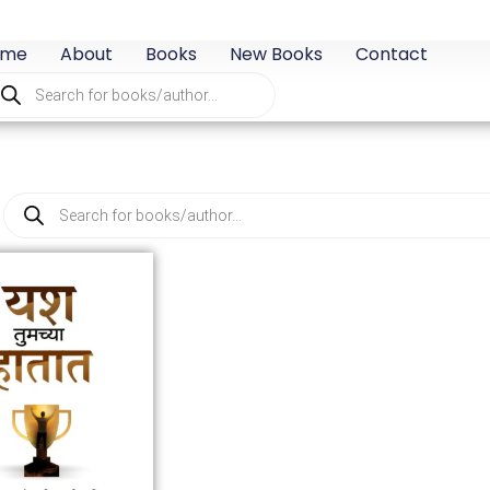
ome
About
Books
New Books
Contact
oducts
arch
Products
search