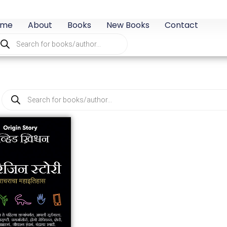
ome
About
Books
New Books
Contact
oducts
arch
Products
search