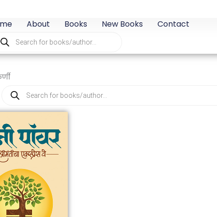
ome
About
Books
New Books
Contact
oducts
arch
र्णी
Products
search