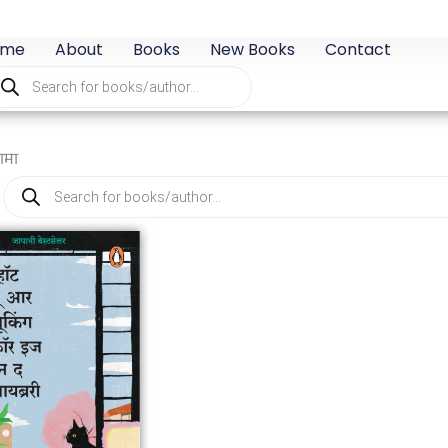
ome
About
Books
New Books
Contact
oducts
arch
ामा
Products
search