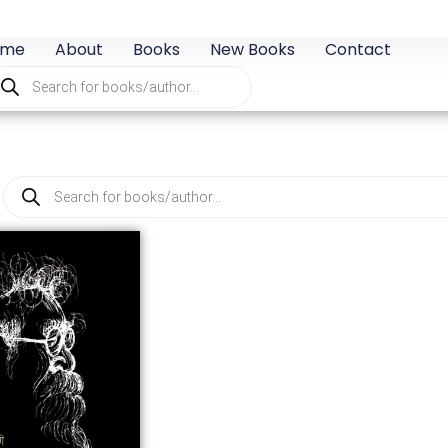
ome
About
Books
New Books
Contact
oducts
arch
Products
search