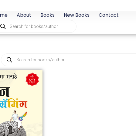
ome
About
Books
New Books
Contact
oducts
arch
Products
search