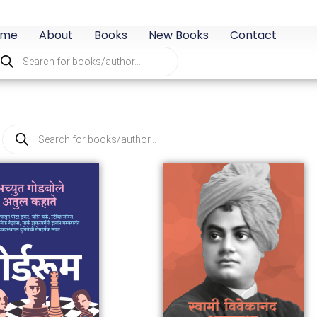
ome
About
Books
New Books
Contact
oducts
arch
Products
search