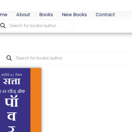
ome
About
Books
New Books
Contact
oducts
arch
Products
search