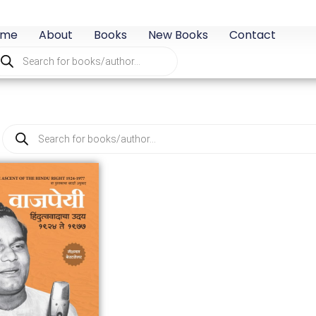
ome
About
Books
New Books
Contact
oducts
arch
Products
search