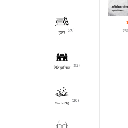
व
(28)
₹
6
इतर
(92)
ऐतिहासिक
(20)
कथासंग्रह