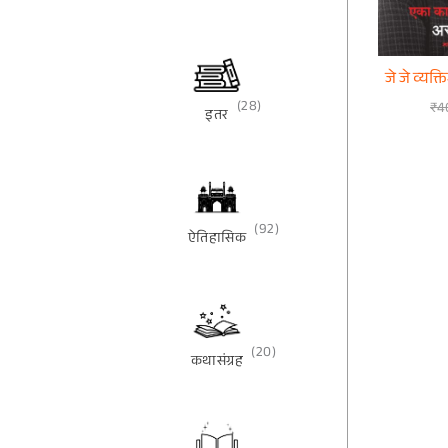
जे जे व्यक्
(28)
₹
4
इतर
(92)
ऐतिहासिक
(20)
कथासंग्रह