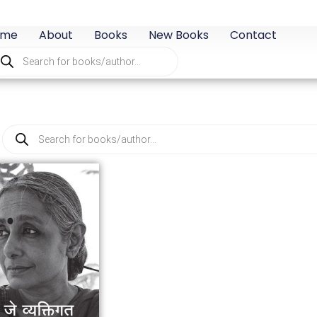
ome
About
Books
New Books
Contact
oducts
arch
Products
search