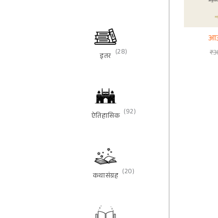
आउ
(28)
₹
3
इतर
(92)
ऐतिहासिक
(20)
कथासंग्रह