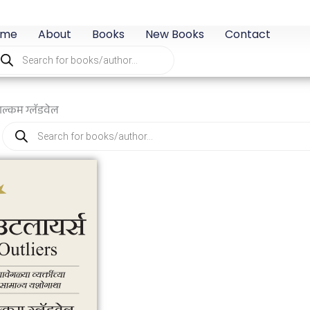
ome
About
Books
New Books
Contact
oducts
arch
ल्कम ग्लॅडवेल
Products
search