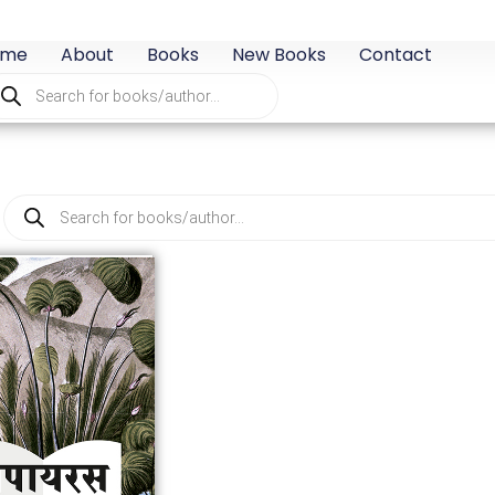
ome
About
Books
New Books
Contact
oducts
arch
Products
search