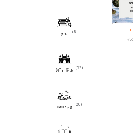
प
(28)
इतर
₹
5
(92)
ऐतिहासिक
(20)
कथासंग्रह