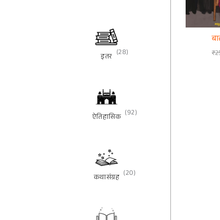
बा
(28)
₹
2
इतर
(92)
ऐतिहासिक
(20)
कथासंग्रह