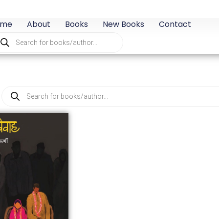
ome
About
Books
New Books
Contact
oducts
arch
Products
search