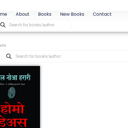
ome
About
Books
New Books
Contact
oducts
arch
rni
Products
search