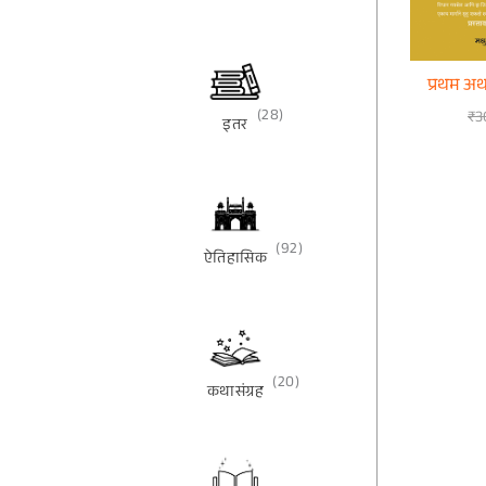
प्रथम अर्थ
(28)
₹
3
इतर
(92)
ऐतिहासिक
(20)
कथासंग्रह