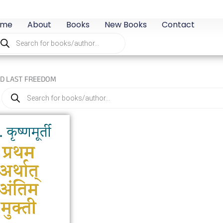
ome
About
Books
New Books
Contact
oducts
arch
ND LAST FREEDOM
Products
search