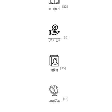
(32)
कादंबरी
(25)
गुंतवणूक
(35)
चरित्र
(12)
जागतिक