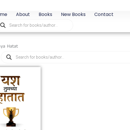
ome
About
Books
New Books
Contact
oducts
arch
ya Hatat
Products
search