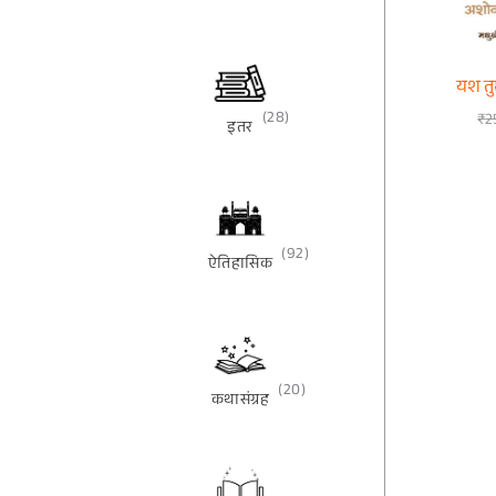
यश तु
(28)
₹
2
इतर
(92)
ऐतिहासिक
(20)
कथासंग्रह