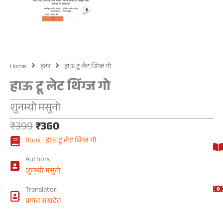
Home
इतर
हाऊ टू लेट थिंग्ज गो
हाऊ टू लेट थिंग्ज गो
शुनम्यो मसुनो
Original
Current
₹
399
₹
360
price
price
Book : हाऊ टू लेट थिंग्ज गो
was:
is:
₹399.
₹360.
Authors :
शुनम्यो मसुनो
Translator:
प्रणव सखदेव