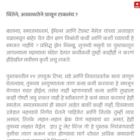
चिंतेने, अस्वस्थतेने ग्रासून टाकलंय ?
बातम्या, समाजमाध्यमं, ईमेल्स आणि टेक्स्ट मेसेज यांच्या अव्याहत
चक्रामधून बाहेर येत दोन क्षण विश्रांती कधी आणि कशी घ्यायची हे
समजत नाहीये ? प्रसिद्ध झेन भिक्खू, शुनम्यो मसुनो या पुस्तकातून
आपल्याला महत्त्वाचा संदेश देतात कधीकधी तुम्ही काहीही न करणं
हीदेखील सर्वोत्तम कृती असू शकते.
पुस्तकातील ९९ उपयुक्त टिप्स, धडे आणि विचारप्रवर्तक सत्य जाणून
घेतल्यास, तुमच्या आयुष्यातला ताण कसा कमी करायचा हे समजून
घेण्यात मदत होईल, तसंच नाही म्हणण्याची कला आणि तुम्हाला
काही गोष्टी जमू शकत नाही हे स्वीकारणं हे कसं साध्य करायचं हेही
समजेल. समाजमाध्यमं ही साधनं आहेत बाकी काही नाही, दिवसाच्या
उजेडात महत्त्वाचे निर्णय घेतले पाहिजेत आणि जितके तुम्ही व्यग्र
असाल, तितके लहान-लहान ब्रेक घेणं महत्त्वाचं का असतं, हेही
तुमच्या लक्षात येईल. ‘हाउ टू लेट थिंग्ज गो’ हे पुस्तक नियंत्रणवादी
वृत्तीचा त्याग करून शांत होण्याचा मार्ग शोधत अधिक समाधानी