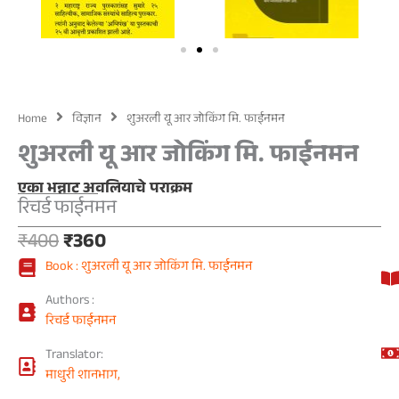
Home
विज्ञान
शुअरली यू आर जोकिंग मि. फाईनमन
शुअरली यू आर जोकिंग मि. फाईनमन
एका भन्नाट अवलियाचे पराक्रम
रिचर्ड फाईनमन
Original
Current
₹
400
₹
360
price
price
Book : शुअरली यू आर जोकिंग मि. फाईनमन
was:
is:
₹400.
₹360.
Authors :
रिचर्ड फाईनमन
Translator:
माधुरी शानभाग,