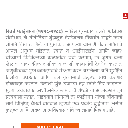
रिचर्ड फाईनमन (१९१८-१९८८) –
नोबेल पुरस्कार विजेते फिजिक्स
संशोधक, जे नीतीनियम गुंडाळून वेगवेगळ्या विषयांत साहसे करत
जोमाने विस्तारत गेले. या पुस्तकात आपल्या खास शैलीदार भाषेत ते
आपले अनुभव मांडतात. त्यात ते ‘आईनस्टाईन’ आणि ‘बोहर’
यांच्याशी फिजिक्सच्या कल्पनांवर चर्चा करतात, तर जुगार कसा
खेळावा यावर ‘निक द ग्रीक’ याच्याशी कल्पनांची देवघेव करतात.
अणुबॉम्बच्या गुप्त कागदपत्रांचे संरक्षण करत असलेल्या अति सुरक्षित
तिजोऱ्या उघडतात आणि बॅले नृत्यासाठी उत्कृष्ट साथ करणारे
ढोलवादन करतात. बैलाशी झुंज घेणाऱ्या नग्न स्त्रीचे चित्र काढतात.
भुवया उंचवाव्यात अशी अनेक स्वभाव-वैशिष्ट्ये या आत्मकथनातून
प्रत्ययाला येतात. थोडक्यात सांगायचे तर फाईनमन यांच्या जीवनाची
सारी विक्षिप्त, वैभवी वाटचाल म्हणजे एक प्रकांड बुद्धीमत्ता, असीम
कुतूहल आणि अदम्य आत्मविश्वास यांचे ज्वालाग्रही मिश्रण आहे.
शुअरली