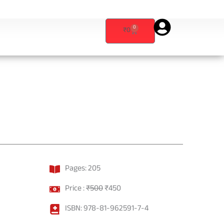
0
Cart
₹
0
Pages:
205
Original
Current
Price :
₹
500
₹
450
price
price
ISBN:
978-81-962591-7-4
was:
is: