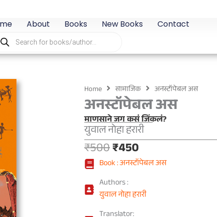
ome
About
Books
New Books
Contact
oducts
arch
Home
सामाजिक
अनस्टॉपेबल अस
अनस्टॉपेबल अस
माणसाने जग कसं जिंकलं?
युवाल नोहा हरारी
Original
Current
₹
500
₹
450
price
price
Book : अनस्टॉपेबल अस
was:
is:
₹500.
₹450.
Authors :
युवाल नोहा हरारी
Translator: