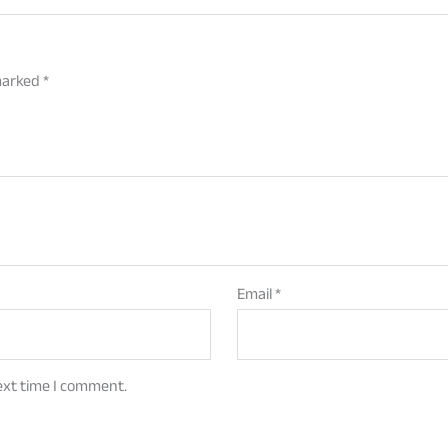
 marked
*
Email
*
ext time I comment.