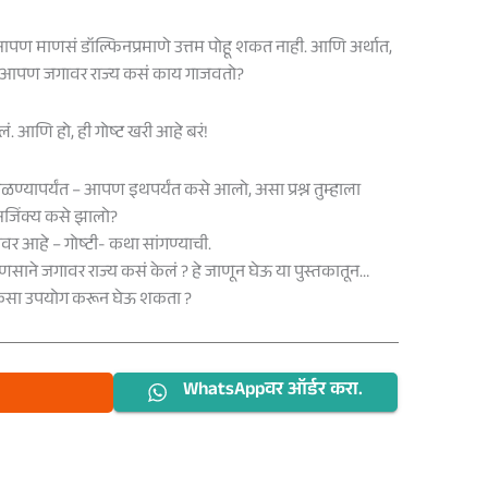
₹500.
₹450.
आपण माणसं डॉल्फिनप्रमाणे उत्तम पोहू शकत नाही. आणि अर्थात,
ी आपण जगावर राज्य कसं काय गाजवतो?
ेलं. आणि हो, ही गोष्ट खरी आहे बरं!
ळण्यापर्यंत – आपण इथपर्यंत कसे आलो, असा प्रश्न तुम्हाला
िंक्य कसे झालो?
र आहे – गोष्टी- कथा सांगण्याची.
साने जगावर राज्य कसं केलं ? हे जाणून घेऊ या पुस्तकातून…
 कसा उपयोग करून घेऊ शकता ?
WhatsAppवर ऑर्डर करा.