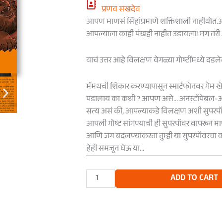
प्रणव सखदेव
आपण माणसं सिंहांप्रमाणे शक्तिशाली नाहीयोत.
आपल्याला काही पंखही नाहीत उडायला! मग तर
याचं उत्तर आहे विलक्षण वेगळ्या गोष्टींमध्ये दडल
मॅमथची शिकार करण्यापासून स्मार्टफोनवर गेम खे
पडालाय का कधी ? आपण असे… अनस्टॉपेबल-अज
सत्य असं की, आपल्याकडे विलक्षण अशी सुपरपॉव
आपली गोष्ट सांगण्याची ही सुपरपॉवर वापरून माण
आणि जग बदलण्याकरता तुम्ही या सुपरपॉवरचा
हेही समजून घेऊ या…
अनस्टॉपेबल
ADD TO CART
अस
quantity