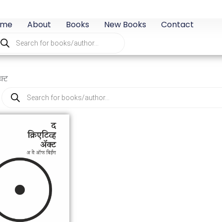
ome
About
Books
New Books
Contact
oducts
arch
क्ट
Products
search