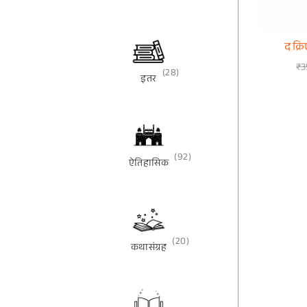
द क्र
₹
3
(28)
इतर
(92)
ऐतिहासिक
(20)
कथासंग्रह