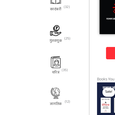
(32)
कादंबरी
(25)
गुंतवणूक
(35)
चरित्र
Books You
Sale!
(12)
जागतिक