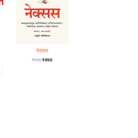
नेक्सस
₹
500
₹
450