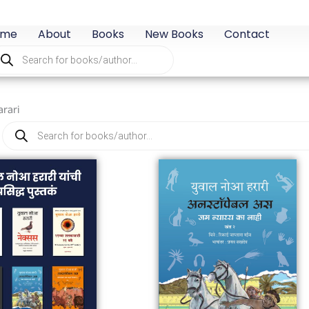
ome
About
Books
New Books
Contact
oducts
arch
arari
Products
search