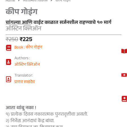
Home
व्यक्तिमत्व विकास
कीप गोइंग
कीप गोइंग
चांगल्या आणि वाईट काळात सर्जनशील राहण्याचे १० मार्ग
ऑस्टिन क्लिऑन
Original
Current
₹
250
₹
225
price
price
Book : कीप गोइंग
was:
is:
₹250.
₹225.
Authors :
ऑस्टिन क्लिऑन
Translator:
प्रणव सखदेव
आता थांबू नका !
१) प्रत्येक दिवस नकारात्मक पुनरावृत्तीचा असतो.
२) निर्भेळ आनंदाचं केंद्र बांधा.