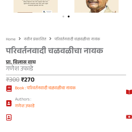
Home
नवीन प्रकाशित
परिवर्तनवादी चळवळीचा नायक
परिवर्तनवादी चळवळीचा नायक
प्रा. विलास वाघ
गणेश उफाडे
Original
Current
₹
300
₹
270
price
price
Book : परिवर्तनवादी चळवळीचा नायक
was:
is:
₹300.
₹270.
Authors :
गणेश उफाडे