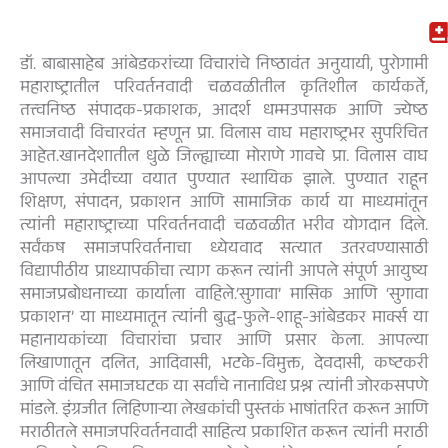
डॉ. बाबासाहेब आंबेडकरांच्या विचारांचे निष्ठावंत अनुयायी, पुरोगामी
महाराष्ट्रातील परिवर्तनवादी चळवळीतील कृतिशील कार्यकर्ते,
तत्त्वनिष्ठ संपादक-प्रकाशक, आदर्श धम्मउपासक आणि ज्येष्ठ
समाजवादी विचारवंत म्हणून प्रा. विलास वाघ महाराष्ट्रभर सुपरिचित
आहेत.खानदेशातील धुळे जिल्ह्याच्या मोराणे गावचे प्रा. विलास वाघ
आपल्या उमेदीच्या वयात पुण्यात स्थायिक झाले. पुण्यात राहून
शिक्षण, संपादन, प्रकाशन आणि सामाजिक कार्य या माध्यमांतून
त्यांनी महाराष्ट्राच्या परिवर्तनवादी चळवळीत भरीव योगदान दिले.
सर्वंकष समाजपरिवर्तनाचा ध्येयवाद सत्यात उतरवण्यासाठी
विद्यापीठीय प्राध्यापकीचा त्याग करून त्यांनी आपले संपूर्ण आयुष्य
समाजप्रबोधनाच्या कार्याला वाहिले.’सुगावा’ मासिक आणि ‘सुगावा
प्रकाशन’ या माध्यमातून त्यांनी बुद्ध-फुले-शाहू-आंबेडकर मार्क्स या
महानायकांच्या विचारांचा प्रचार आणि प्रसार केला. आपल्या
लिखाणातून दलित, आदिवासी, भटके-विमुक्त, देवदासी, कष्टकरी
आणि वंचित समाजघटक या सर्वांचे नानाविध प्रश्न त्यांनी जोरकसपणे
मांडले. इंग्रजीत लिहिणाऱ्या लेखकांची पुस्तकं भाषांतरित करून आणि
मराठीतले समाजपरिवर्तनवादी साहित्य प्रकाशित करून त्यांनी मराठी