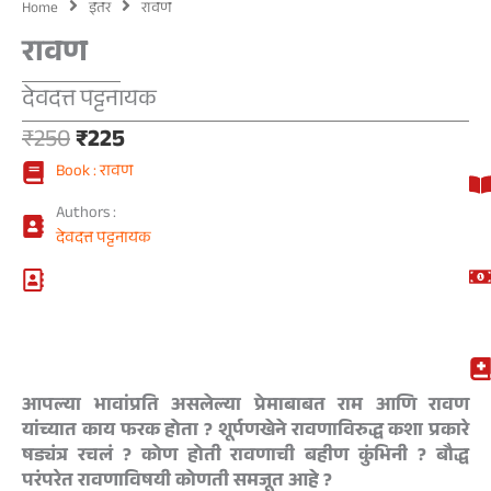
Home
इतर
रावण
रावण
देवदत्त पट्टनायक
Original
Current
₹
250
₹
225
price
price
Book : रावण
was:
is:
₹250.
₹225.
Authors :
देवदत्त पट्टनायक
आपल्या भावांप्रति असलेल्या प्रेमाबाबत राम आणि रावण
यांच्यात काय फरक होता ? शूर्पणखेने रावणाविरुद्ध कशा प्रकारे
षड्यंत्र रचलं ? कोण होती रावणाची बहीण कुंभिनी ? बौद्ध
परंपरेत रावणाविषयी कोणती समजूत आहे ?