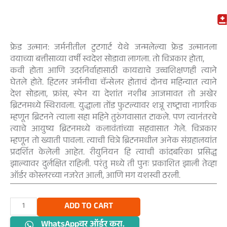
फ्रेड उल्मान: जर्मनीतील टुटगार्ट येथे जन्मलेल्या फ्रेड उल्मानला
वयाच्या बत्तीसाव्या वर्षी स्वदेश सोडावा लागला. तो चित्रकार होता,
कवी होता आणि उदरनिर्वाहासाठी कायद्याचे उच्चशिक्षणही त्याने
घेतले होते. हिटलर जर्मनीचा चॅन्सेलर होताचं दोनच महिन्यात त्याने
देश सोडला, फ्रांस, स्पेन या देशांत नशीब आजमावत तो अखेर
ब्रिटनमध्ये स्थिरावला. युद्धाला तोंड फुटल्यावर शत्रू राष्ट्राचा नागरिक
म्हणून ब्रिटनने त्याला सहा महिने तुरुंगवासात टाकले. पण त्यानंतरचे
त्याचे आयुष्य ब्रिटनमध्ये कलावंतांच्या सहवासात गेले. चित्रकार
म्हणून तो ख्याती पावला. त्याची चित्रे ब्रिटनमधील अनेक संग्रहालयांत
प्रदर्शित केलेली आहेत. रीयुनियन हि त्याची कांदबरिका प्रसिद्ध
झाल्यावर दुर्लक्षित राहिली. परंतु मध्ये ती पुनः प्रकाशित झाली तेव्हा
ऑर्डर कोस्लरच्या नजरेत आली, आणि मग यशस्वी ठरली.
रीयुनियन
ADD TO CART
quantity
WhatsAppवर ऑर्डर करा.