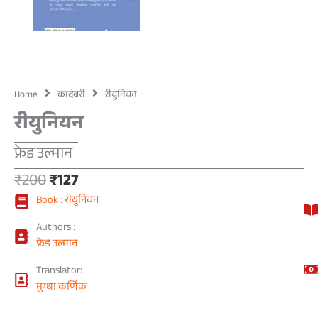
Home
कादंबरी
रीयुनियन
रीयुनियन
फ्रेड उल्मान
Original
Current
₹
200
₹
127
price
price
Book : रीयुनियन
was:
is:
₹200.
₹127.
Authors :
फ्रेड उल्मान
Translator:
मुग्धा कर्णिक