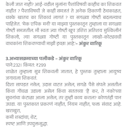
केली जात नाही? आई-वडील मुलांना पैशांविषयी काहीच का शिकवत
नाहीत ? पैशाविषयी जे काही समजतं ते अनेक ठिकाणी ठेचकाळत,
धक्के खातच का शिकावं लागतं ? या सगळ्या गोष्टी बदलल्याच
पाहिजेत. ‘मेक एपिक मनी’ या माझ्या पुस्तकातून तुम्हाला या सगळ्या
गोष्टी समजतील. मी स्वतः ज्या गोष्टी खूप उशिरा अतिशय मुश्किलीनं
शिकलो, त्या सगळ्या गोष्टी या पुस्तकातून लाखो-कोट्यवधी
वाचकांना शिकवण्याची माझी इच्छा आहे.’
– अंकुर वारिकू
3.अभ्यासक्रमाच्या पलीकडे – अंकुर वारिकू
पाने:232। किंमत: ₹299
शाळेत तुम्हाला सूत्र शिकवली जातात, हे पुस्तक तुम्हाला आयुष्य
जगायला शिकवतं.
दिशा सापडत नसेल, उदास वाटत असेल, सगळे पैसे संपले असतील
किंवा गोंधळ उडाला असेल किंवा सततच्या ‘है कर, ते नको’च्या
सूचनांचा कंटाळा आला असेल, तर तुम्ही काय कराल? कोणतंही पान
उघडा. या पुस्तकात प्रकरणं नाहीत, नियम नाहीत, फक्त संवाद आहे.
खराखुरा,
कमी शब्दांचा, थेट,
स्पष्ट आणि उपयुक्तसुद्धा.